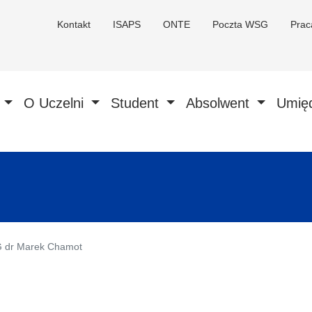
Kontakt
ISAPS
ONTE
Poczta WSG
Pra
a
O Uczelni
Student
Absolwent
Umię
G dr Marek Chamot