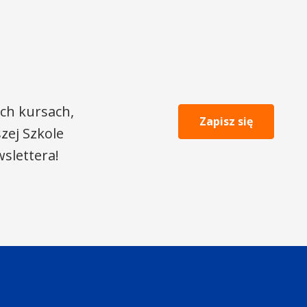
ch kursach,
Zapisz się
zej Szkole
slettera!