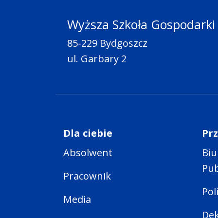
Wyższa Szkoła Gospodarki
85-229 Bydgoszcz
ul. Garbary 2
Dla ciebie
Pr
Absolwent
Biu
Pub
Pracownik
Pol
Media
Dek