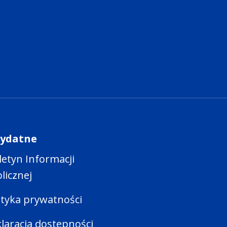
zydatne
letyn Informacji
licznej
ityka prywatności
laracja dostepności