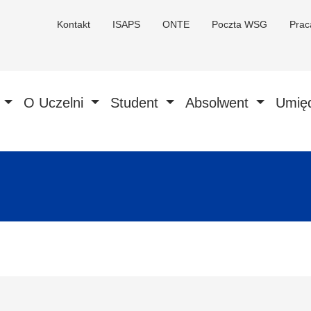
Kontakt
ISAPS
ONTE
Poczta WSG
Pra
a
O Uczelni
Student
Absolwent
Umię