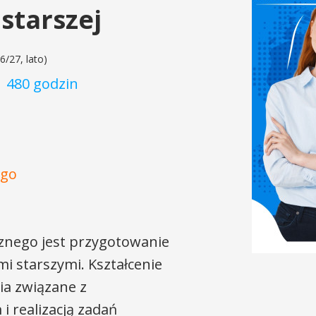
starszej
6/27, lato)
| 480 godzin
ego
cznego jest przygotowanie
i starszymi. Kształcenie
a związane z
 realizacją zadań