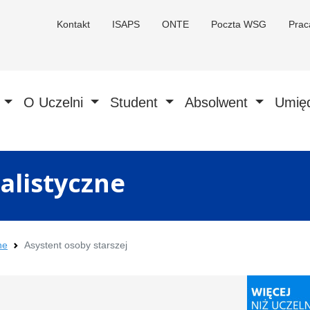
Kontakt
ISAPS
ONTE
Poczta WSG
Pra
a
O Uczelni
Student
Absolwent
Umię
alistyczne
ne
Asystent osoby starszej