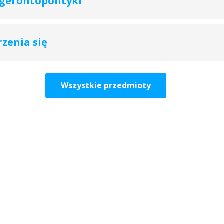
 gerontopolityki
zenia się
Wszystkie przedmioty