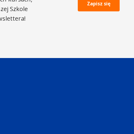
Zapisz się
zej Szkole
slettera!