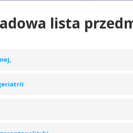
ładowa lista przed
nej,
eriatrii