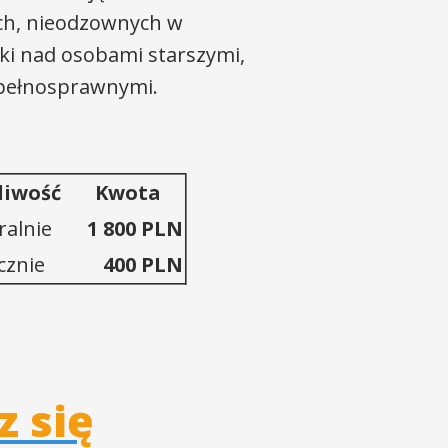
ych, nieodzownych w
ki nad osobami starszymi,
epełnosprawnymi.
liwość
Kwota
ralnie
1 800 PLN
cznie
400 PLN
z się