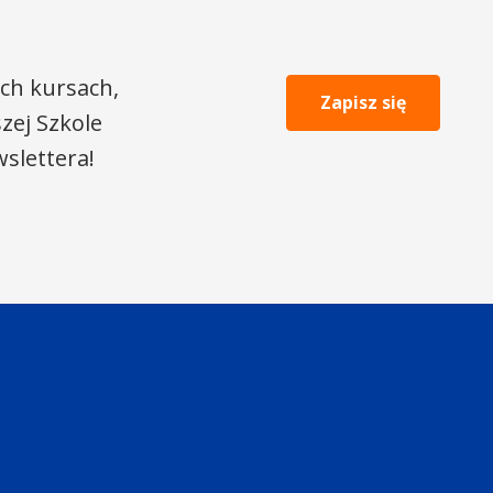
ch kursach,
Zapisz się
zej Szkole
slettera!