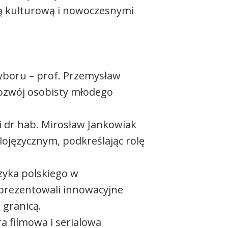
ją kulturową i nowoczesnymi
wyboru – prof. Przemysław
rozwój osobisty młodego
i dr hab. Mirosław Jankowiak
lojęzycznym, podkreślając rolę
zyka polskiego w
aprezentowali innowacyjne
 granicą.
ra filmowa i serialowa