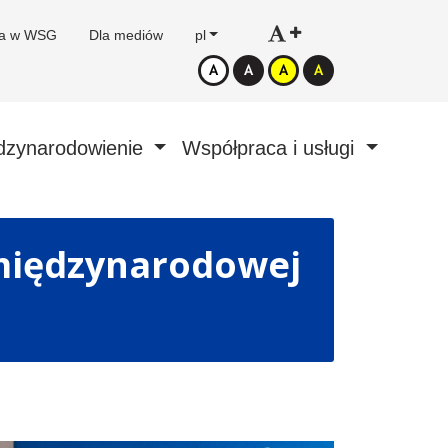
ca w WSG
Dla mediów
pl
dzynarodowienie
Współpraca i usługi
międzynarodowej