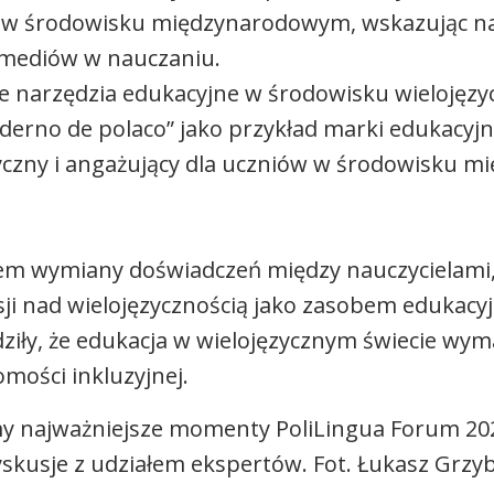
ki w środowisku międzynarodowym, wskazując na
 mediów w nauczaniu.
e narzędzia edukacyjne w środowisku wielojęzy
derno de polaco” jako przykład marki edukacyjn
yczny i angażujący dla uczniów w środowisku 
cem wymiany doświadczeń między nauczycielami
ksji nad wielojęzycznością jako zasobem edukacy
rdziły, że edukacja w wielojęzycznym świecie w
omości inkluzyjnej.
emy najważniejsze momenty PoliLingua Forum 20
yskusje z udziałem ekspertów. Fot. Łukasz Grzy