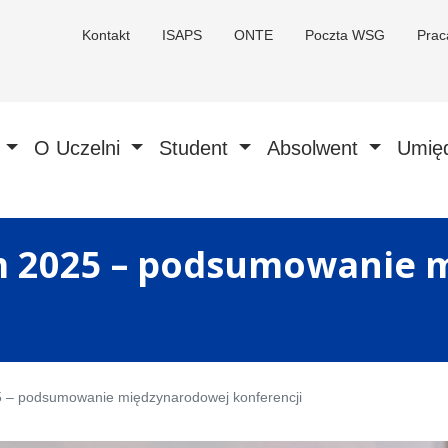
Kontakt
ISAPS
ONTE
Poczta WSG
Pra
a
O Uczelni
Student
Absolwent
Umię
m 2025 – podsumowanie 
5 – podsumowanie międzynarodowej konferencji