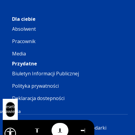
Dla ciebie
Absolwent
Pracownik
Media
Przydatne
Biuletyn Informacji Publicznej
Polityka prywatności
Deklaracja dostepności
Resetuj
ustawienia
© 2026 Wyższa Szkoła Gospodarki