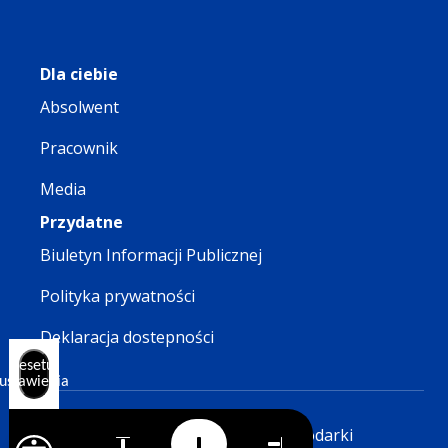
Dla ciebie
Absolwent
Pracownik
Media
Przydatne
Biuletyn Informacji Publicznej
Polityka prywatności
Deklaracja dostepności
Resetuj
ustawienia
© 2026 Wyższa Szkoła Gospodarki