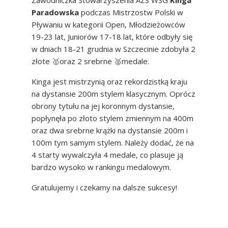
Zawodniczka Stowarzyszenia AZS WSG
Kinga
Paradowska
podczas Mistrzostw Polski w
Pływaniu w kategorii Open, Młodzieżowców
19-23 lat, Juniorów 17-18 lat, które odbyły się
w dniach 18-21 grudnia w Szczecinie zdobyła 2
złote
🥇
oraz 2 srebrne 🥈medale.
Kinga jest mistrzynią oraz rekordzistką kraju
na dystansie 200m stylem klasycznym. Oprócz
obrony tytułu na jej koronnym dystansie,
popłynęła po złoto stylem zmiennym na 400m
oraz dwa srebrne krążki na dystansie 200m i
100m tym samym stylem. Należy dodać, że na
4 starty wywalczyła 4 medale, co plasuje ją
bardzo wysoko w rankingu medalowym.
Gratulujemy i czekamy na dalsze sukcesy!