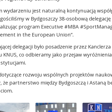
 wydarzeniu jest naturalną kontynuacją współ
gościliśmy w Bydgoszczy 38-osobową delegację p
, realizując program Executive #MBA #SportMa
ement in the European Union”.
j delegacji było posadzenie przez Kanclerza F
u KNUS, co odbieramy jako przejaw wyróżnienia i
stytucjami.
dotyczące rozwoju wspólnych projektów naukow
że partnerstwo między Bydgoszczą i Astaną bę
ściom.