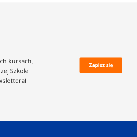
ch kursach,
Zapisz się
zej Szkole
slettera!