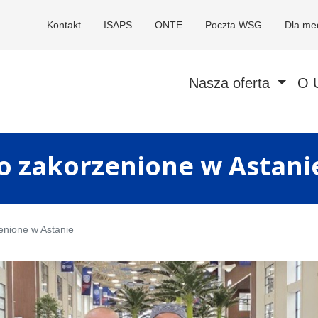
Kontakt
ISAPS
ONTE
Poczta WSG
Dla me
Nasza oferta
O 
o zakorzenione w Astani
enione w Astanie