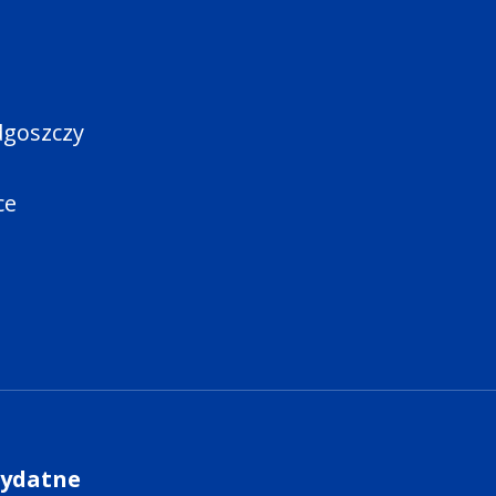
dgoszczy
ce
zydatne