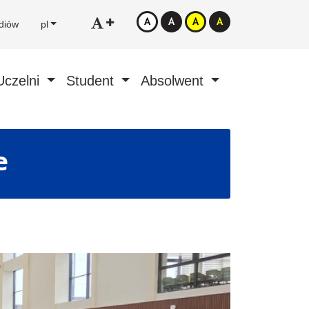
diów
pl
Uczelni
Student
Absolwent
e