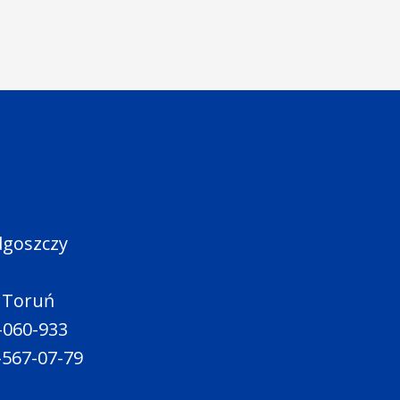
dgoszczy
0 Toruń
5-060-933
2-567-07-79