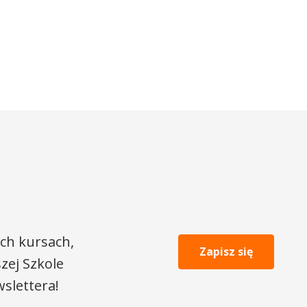
ch kursach,
Zapisz się
zej Szkole
slettera!