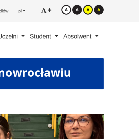
diów
pl
Uczelni
Student
Absolwent
Inowrocławiu