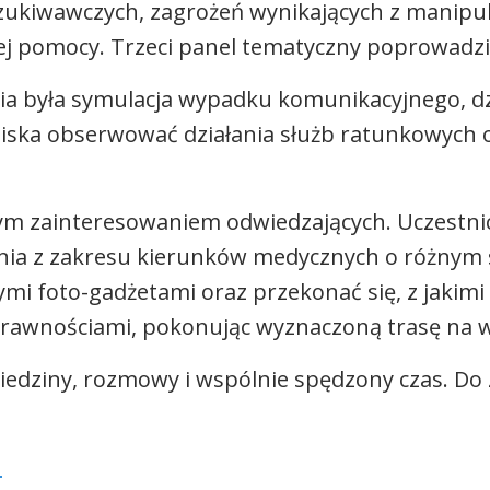
zukiwawczych, zagrożeń wynikających z manipula
zej pomocy. Trzeci panel tematyczny poprowadzi
a była symulacja wypadku komunikacyjnego, dzię
 bliska obserwować działania służb ratunkowych
użym zainteresowaniem odwiedzających. Uczestni
nia z zakresu kierunków medycznych o różnym 
mi foto-gadżetami oraz przekonać się, z jakimi
prawnościami, pokonując wyznaczoną trasę na 
edziny, rozmowy i wspólnie spędzony czas. Do 