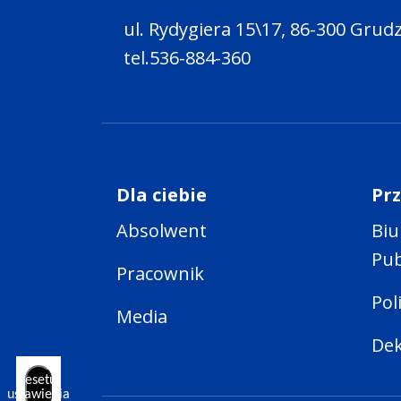
ul. Rydygiera 15\17, 86-300 Grud
tel.536-884-360
Dla ciebie
Pr
Absolwent
Biu
Pub
Pracownik
Pol
Media
Dek
Resetuj
ustawienia