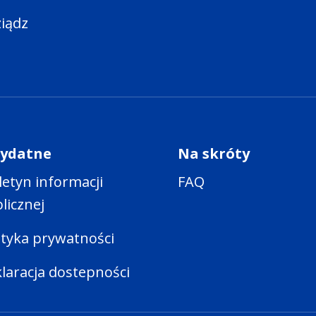
ziądz
zydatne
Na skróty
letyn informacji
FAQ
licznej
ityka prywatności
laracja dostepności