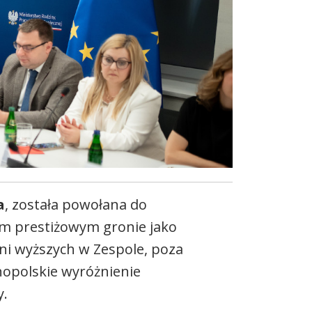
a
, została powołana do
tym prestiżowym gronie jako
lni wyższych w Zespole, poza
nopolskie wyróżnienie
y.