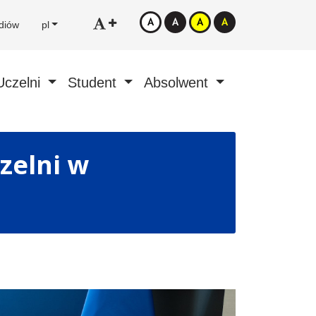
diów
pl
Uczelni
Student
Absolwent
zelni w