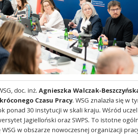
 WSG, doc. inż.
Agnieszka Walczak-Beszczyńsk
Skróconego Czasu Pracy
. WSG znalazła się w 
k ponad 30 instytucji w skali kraju. Wśród ucze
ersytet Jagielloński oraz SWPS. To istotne ogól
ę WSG w obszarze nowoczesnej organizacji prac