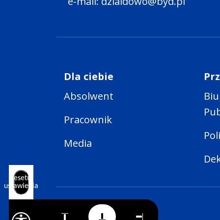
e-mail: dzialdowo@byd.pl
Dla ciebie
Pr
Absolwent
Biu
Pub
Pracownik
Pol
Media
Dek
Resetuj
ustawienia