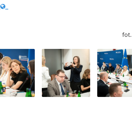
S
fot