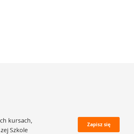
ch kursach,
Zapisz się
zej Szkole