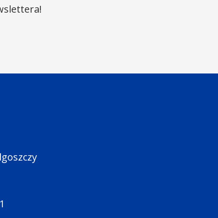
slettera!
dgoszczy
91