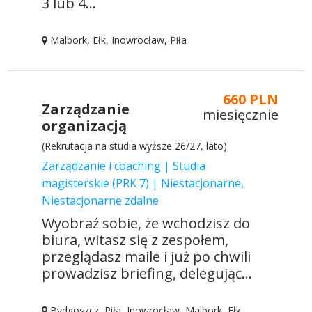
3 lub 4...
Malbork, Ełk, Inowrocław, Piła
660 PLN
Zarządzanie
miesięcznie
organizacją
(Rekrutacja na studia wyższe 26/27, lato)
Zarządzanie i coaching | Studia
magisterskie (PRK 7) | Niestacjonarne,
Niestacjonarne zdalne
Wyobraź sobie, że wchodzisz do
biura, witasz się z zespołem,
przeglądasz maile i już po chwili
prowadzisz briefing, delegując...
Bydgoszcz, Piła, Inowrocław, Malbork, Ełk