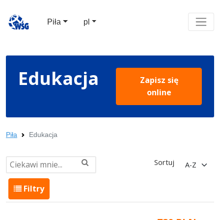
Piła
pl
Edukacja
Zapisz się
online
Piła
Edukacja
Sortuj
Filtry