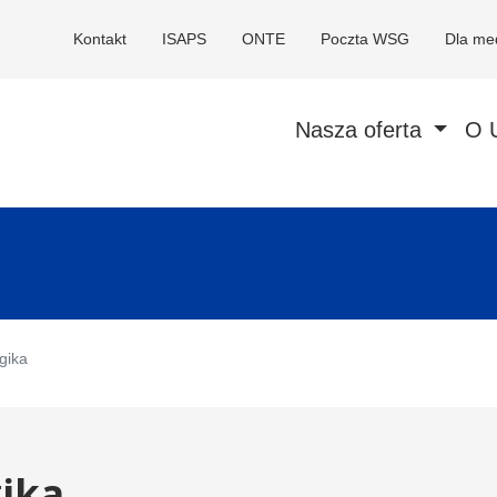
Kontakt
ISAPS
ONTE
Poczta WSG
Dla me
Nasza oferta
O 
gika
ika