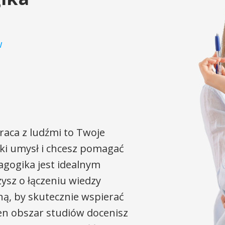
w
praca z ludźmi to Twoje
zki umysł i chcesz pomagać
gogika jest idealnym
zysz o łączeniu wiedzy
ną, by skutecznie wspierać
 Ten obszar studiów docenisz