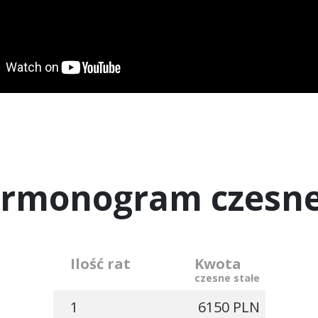
rmonogram czesn
Ilość rat
Kwota
czesne stałe
1
6150 PLN