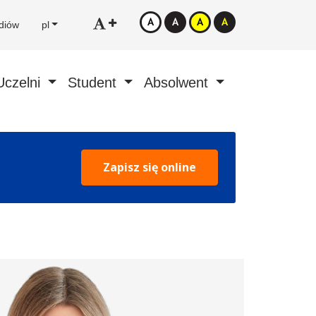
diów
pl
Uczelni
Student
Absolwent
Zapisz się online