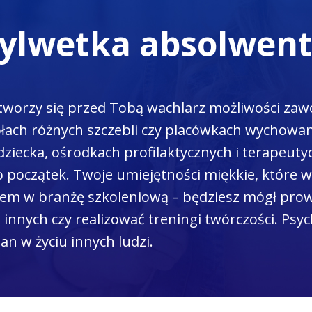
ylwetka absolwen
tworzy się przed Tobą wachlarz możliwości za
ołach różnych szczebli czy placówkach wychowan
ziecka, ośrodkach profilaktycznych i terapeutyc
początek. Twoje umiejętności miękkie, które w
m w branżę szkoleniową – będziesz mógł prowa
 innych czy realizować treningi twórczości. Psy
an w życiu innych ludzi.