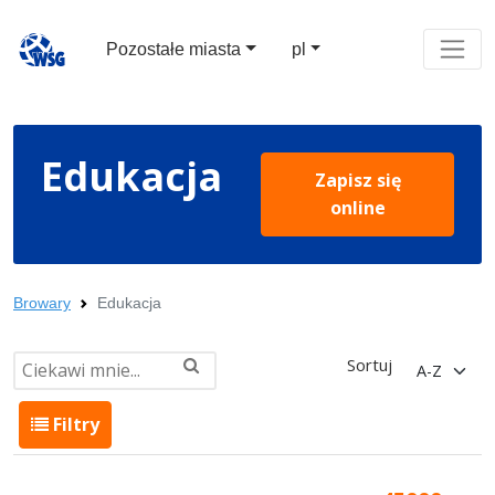
Pozostałe miasta
pl
Edukacja
Zapisz się
online
Browary
Edukacja
Sortuj
Filtry