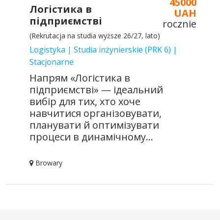
45000
Логістика в
UAH
підприємстві
rocznie
(Rekrutacja na studia wyższe 26/27, lato)
Logistyka | Studia inżynierskie (PRK 6) |
Stacjonarne
Напрям «Логістика в
підприємстві» — ідеальний
вибір для тих, хто хоче
навчитися організовувати,
планувати й оптимізувати
процеси в динамічному...
Browary