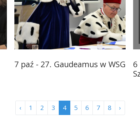
7 paź - 27. Gaudeamus w WSG
6
S
‹
1
2
3
4
5
6
7
8
›