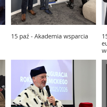
15 paź - Akademia wsparcia
1
e
w