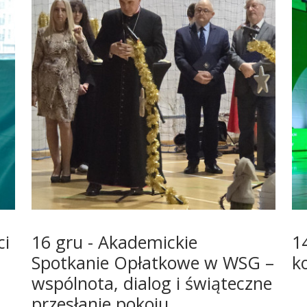
ci
16 gru - Akademickie
1
Spotkanie Opłatkowe w WSG –
k
wspólnota, dialog i świąteczne
przesłanie pokoju