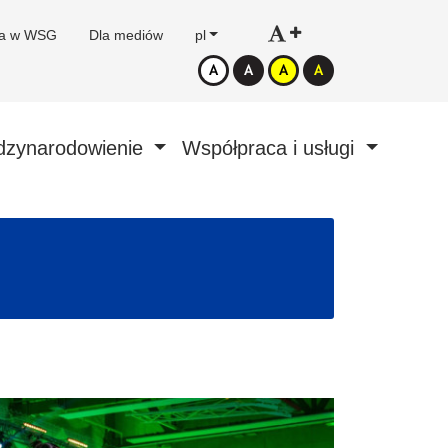
ca w WSG
Dla mediów
pl
dzynarodowienie
Współpraca i usługi