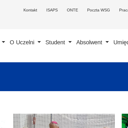
Kontakt
ISAPS
ONTE
Poczta WSG
Pra
a
O Uczelni
Student
Absolwent
Umię